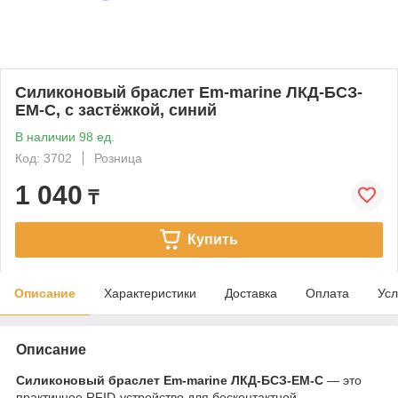
Силиконовый браслет Em-marine ЛКД-БСЗ-
EM-С, с застёжкой, синий
В наличии 98 ед.
Код: 3702
Розница
1 040
₸
Купить
Описание
Характеристики
Доставка
Оплата
Усл
Описание
Силиконовый браслет Em-marine ЛКД-БСЗ-EM-С
— это
практичное RFID-устройство для бесконтактной