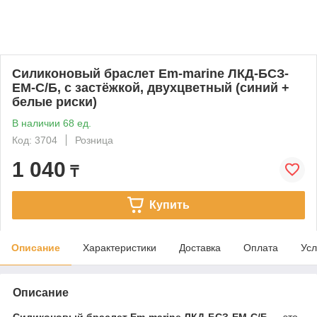
Силиконовый браслет Em-marine ЛКД-БСЗ-
ЕМ-С/Б, с застёжкой, двухцветный (синий +
белые риски)
В наличии 68 ед.
Код: 3704
Розница
1 040
₸
Купить
Описание
Характеристики
Доставка
Оплата
Усл
Описание
Силиконовый браслет Em-marine ЛКД-БСЗ-ЕМ-С/Б
— это