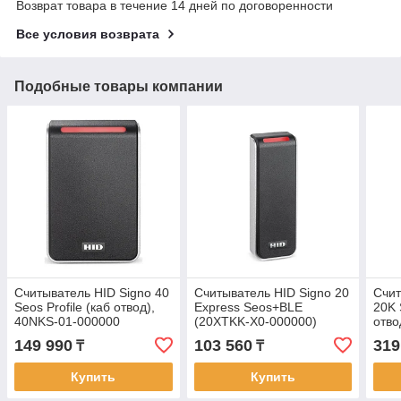
Возврат товара в течение 14 дней по договоренности
Все условия возврата
Подобные товары компании
Считыватель HID Signo 40
Считыватель HID Signo 20
Счит
Seos Profile (каб отвод),
Express Seos+BLE
20K 
40NKS-01-000000
(20XTKK-X0-000000)
отво
000
149 990
103 560
319
₸
₸
Купить
Купить