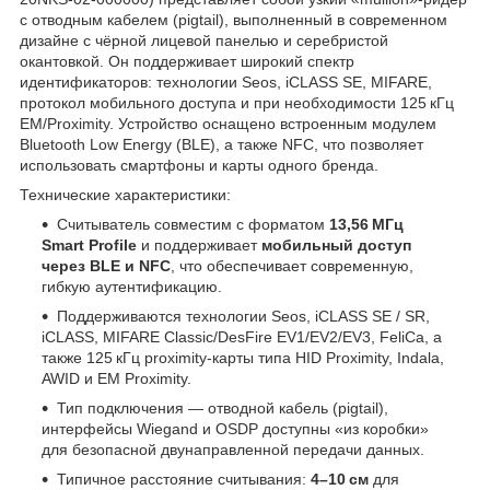
с отводным кабелем (pigtail), выполненный в современном
дизайне с чёрной лицевой панелью и серебристой
окантовкой. Он поддерживает широкий спектр
идентификаторов: технологии Seos, iCLASS SE, MIFARE,
протокол мобильного доступа и при необходимости 125 кГц
EM/Proximity. Устройство оснащено встроенным модулем
Bluetooth Low Energy (BLE), а также NFC, что позволяет
использовать смартфоны и карты одного бренда.
Технические характеристики:
Считыватель совместим с форматом
13,56 МГц
Smart Profile
и поддерживает
мобильный доступ
через BLE и NFC
, что обеспечивает современную,
гибкую аутентификацию.
Поддерживаются технологии Seos, iCLASS SE / SR,
iCLASS, MIFARE Classic/DesFire EV1/EV2/EV3, FeliCa, а
также 125 кГц proximity-карты типа HID Proximity, Indala,
AWID и EM Proximity.
Тип подключения — отводной кабель (pigtail),
интерфейсы Wiegand и OSDP доступны «из коробки»
для безопасной двунаправленной передачи данных.
Типичное расстояние считывания:
4–10 см
для