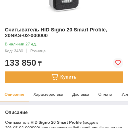
Считыватель HID Signo 20 Smart Profile,
20NKS-02-000000
В наличии 27 ед.
Код: 3480
Розница
133 850
₸
Купить
Описание
Характеристики
Доставка
Оплата
Усл
Описание
Считыватель
HID Signo 20 Smart Profile
(модель
20NKS‑02‑000000) представляет собой узкий «mullion»‑ридер