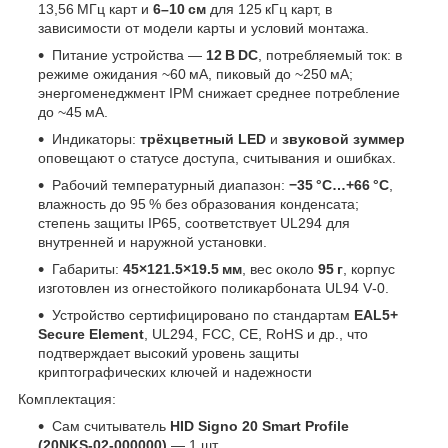
13,56 МГц карт и
6–10 см
для 125 кГц карт, в
зависимости от модели карты и условий монтажа.
Питание устройства —
12 В DC
, потребляемый ток: в
режиме ожидания ~60 мА, пиковый до ~250 мА;
энергоменеджмент IPM снижает среднее потребление
до ~45 мА.
Индикаторы:
трёхцветный LED
и
звуковой зуммер
оповещают о статусе доступа, считывания и ошибках.
Рабочий температурный диапазон:
−35 °C…+66 °C
,
влажность до 95 % без образования конденсата;
степень защиты IP65, соответствует UL294 для
внутренней и наружной установки.
Габариты:
45×121.5×19.5 мм
, вес около
95 г
, корпус
изготовлен из огнестойкого поликарбоната UL94 V‑0.
Устройство сертифицировано по стандартам
EAL5+
Secure Element
, UL294, FCC, CE, RoHS и др., что
подтверждает высокий уровень защиты
криптографических ключей и надежности
Комплектация:
Сам считыватель
HID Signo 20 Smart Profile
(20NKS‑02‑000000)
— 1 шт.