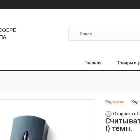
СФЕРЕ
ПА
Главная
Товары и 
Под заказ
Код
Отправка с 0
Считывате
I) темн.