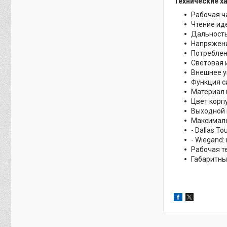
Технические х
Рабочая ч
Чтение иден
Дальность
Напряжени
Потреблен
Световая 
Внешнее у
Функция с
Материал 
Цвет корп
Выходной 
Максималь
- Dallas T
- Wiegand:
Рабочая т
Габаритны