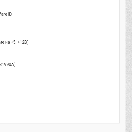
fare ID.
е на +5, +12В)
DS1990A)