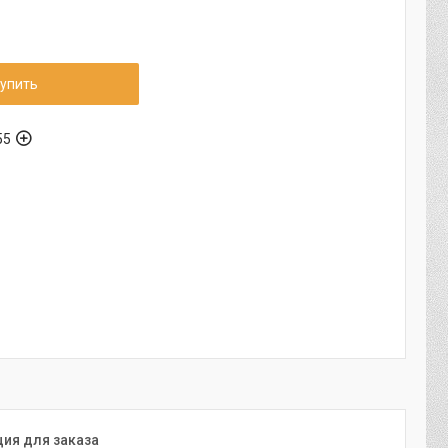
упить
55
ия для заказа