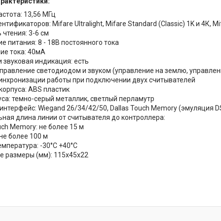
арактеристики:
астота: 13,56 МГц
тификаторов: Mifare Ultralight, Mifare Standard (Classic) 1K и 4К, Mi
 чтения: 3-6 см
е питания: 8 - 18В постоянного тока
ие тока: 40мA
и звуковая индикация: есть
правление светодиодом и звуком (управление на землю, управлени
инхронизации работы при подключении двух считывателей
корпуса: ABS пластик
уса: темно-серый металлик, светлый перламутр
интерфейс: Wiegand 26/34/42/50, Dallas Touch Memory (эмуляция 
ная длина линии от считывателя до контроллера:
ouch Memory: не более 15 м
 не более 100 м
емпература: -30°С +40°С
е размеры (мм): 115х45х22