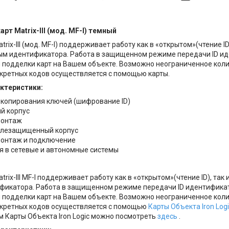
рт Matrix-III (мод. MF-I) темный
rix-III (мод. MF-I) поддерживает работу как в «открытом»(чтение 
ым идентификатора. Работа в защищенном режиме передачи ID ид
 подделки карт на Вашем объекте. Возможно неограниченное коли
кретных кодов осуществляется с помощью карты.
ктеристики:
 копирования ключей (шифрование ID)
й корпус
монтаж
ылезащищенный корпус
онтаж и подключение
я в сетевые и автономные системы
rix-III MF-I поддерживает работу как в «открытом»(чтение ID), та
икатора. Работа в защищенном режиме передачи ID идентификат
 подделки карт на Вашем объекте. Возможно неограниченное коли
екретных кодов осуществляется с помощью
Карты Объекта Iron Log
 Карты Объекта Iron Logic можно посмотреть
здесь
.