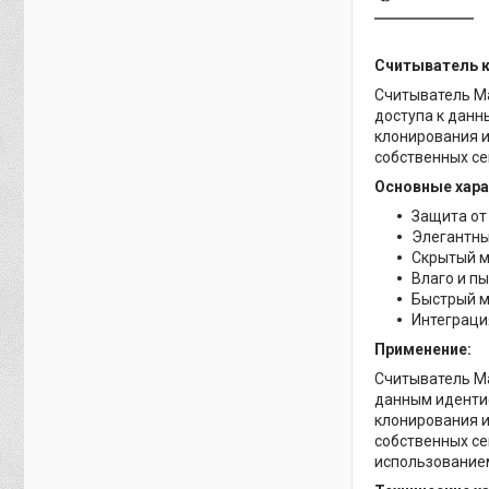
Считыватель ка
Считыватель Mat
доступа к данн
клонирования и
собственных се
Основные хара
Защита от
Элегантны
Скрытый 
Влаго и п
Быстрый м
Интеграци
Применение:
Считыватель Mat
данным идентиф
клонирования и
собственных с
использованием