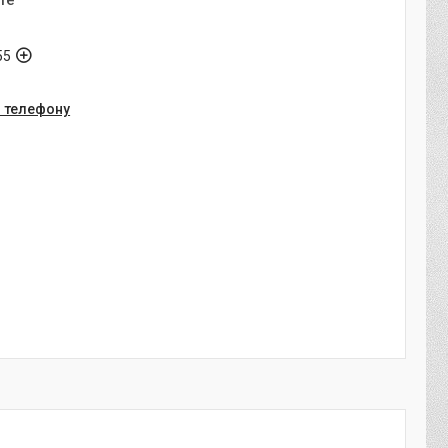
те
55
о телефону