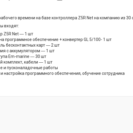
рабочего времени на базе контроллера Z5R Net на компанию из 30
мы входят:
р Z5R Net ― 1 шт
на программное обеспечение + конвертер GL 5/100- 1 шт
ль бесконтактных карт ― 2 шт
ния с аккумулятором ― 1 шт
тупа Em-marine ― 30 шт
 комплект, кабели ― 1 шт
 и пусконаладочные работы
 и настройка программного обеспечения, обучение сотрудника