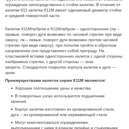
ограждения непосредственно к стойке калитки. В отличие от
калитки К11 калитка К11М имеет одинаковый диаметр стойки
и средней поворотной части.
Калитки К11МпрХром и К11МлвХром – односторонние (пр –
правые, поворот дуги возможен по часовой стрелке при виде
сверху; лв – левые, поворот дуги возможен против часовой
стрелки при виде сверху); при попытке пройти в обратном
направлении они представляют собой преграду. На
пластиковой вставке односторонних калиток с одной стороны
изображена стрелка, с другой стороны ― знак
запрета. Стандартное покрытие корпуса калитки и дуги ―
хром.
Преимуществами калиток серии К11М являются:
Хорошее соотношение цены и качества
В поворотных узлах используются подшипники
качения
Корпус калитки изготовлен из хромированной стали,
дуга – из хромированной или нержавеющей стали
Могут комплектоваться ограждениями,
выполненными с ними в едином дизайне и стыкуемыми