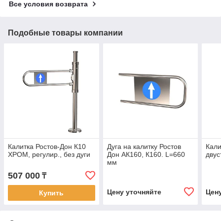
Все условия возврата
Подобные товары компании
Калитка Ростов-Дон К10
Дуга на калитку Ростов
Кали
ХРОМ, регулир., без дуги
Дон АК160, К160. L=660
двус
мм
507 000
₸
Цену уточняйте
Цен
Купить