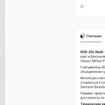
Описание
RDR-202-Multi
карт и брелоков
Classic, Mifare 
Считыватель RD
объединения с
Используя счит
отказаться от 
Siemens-Bewato
Помимо гаранти
доступность по
Технические х