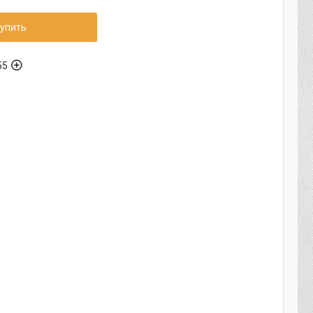
упить
55