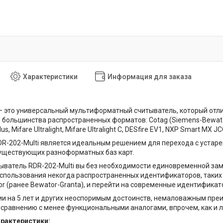
Характеристики
Информация для заказа
– это универсальный мультиформатный считыватель, который отли
 большинства распространенных форматов: Cotag (Siemens-Bewator), I
Plus, Mifare Ultralight, Mifare Ultralight C, DESfire EV1, NXP Smart MX J
R-202-Multi является идеальным решением для перехода с устаре
уществующих разноформатных баз карт.
ыватель RDR-202-Multi вы без необходимости единовременной зам
использования некогда распространенных идентификаторов, таких ка
r (ранее Bewator-Granta), и перейти на современные идентификатор
и на 5 лет и других неоспоримым достоинств, немаловажным пре
 сравнению с менее функциональными аналогами, впрочем, как и 
арактеристики: