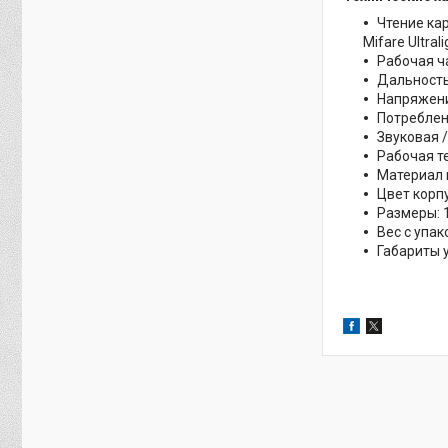
Чтение карт
Mifare Ultral
Рабочая ч
Дальность 
Напряжени
Потреблен
Звуковая 
Рабочая т
Материал 
Цвет корп
Размеры: 
Вес с упак
Габариты 