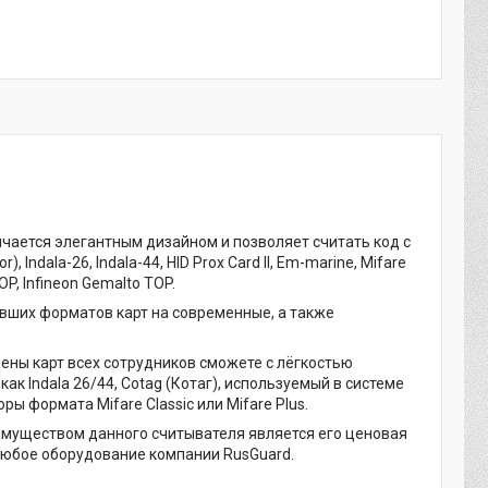
чается элегантным дизайном и позволяет считать код с
ndala-26, Indala-44, HID Prox Card II, Em-marine, Mifare
COP, Infineon Gemalto TOP.
вших форматов карт на современные, а также
ены карт всех сотрудников сможете с лёгкостью
к Indala 26/44, Cotag (Котаг), используемый в системе
ы формата Mifare Classic или Mifare Plus.
имуществом данного считывателя является его ценовая
любое оборудование компании RusGuard.