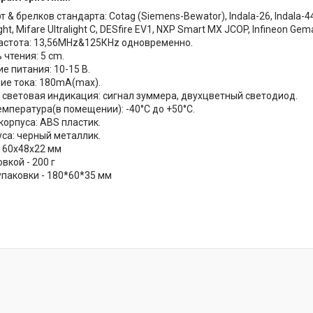
 & брелков стандарта: Cotag (Siemens-Bewator), Indala-26, Indala-44, H
ight, Mifare Ultralight C, DESfire EV1, NXP Smart MX JCOP, Infineon Gem
астота: 13,56MHz&125КHz одновременно.
чтения: 5 cm.
е питания: 10-15 В.
ие тока: 180mA(max).
/ световая индикация: сигнал зуммера, двухцветный светодиод.
емпература(в помещении): -40°С до +50°С.
корпуса: ABS пластик.
уса: черный металлик.
160х48х22 мм
овкой - 200 г
упаковки - 180*60*35 мм