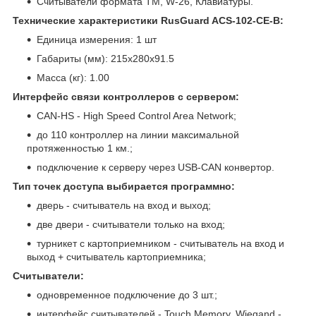
Считыватели формата TM, W-26, Клавиатуры.
Технические характеристики RusGuard ACS-102-CE-B:
Единица измерения: 1 шт
Габариты (мм): 215x280x91.5
Масса (кг): 1.00
Интерфейс связи контроллеров с сервером:
CAN-HS - High Speed Control Area Network;
до 110 контроллер на линии максимальной
протяженностью 1 км.;
подключение к серверу через USB-CAN конвертор.
Тип точек доступа выбирается программно:
дверь - считыватель на вход и выход;
две двери - считыватели только на вход;
турникет с картоприемником - считыватель на вход и
выход + считыватель картоприемника;
Считыватели:
одновременное подключение до 3 шт.;
интерфейс считывателей - Touch Memory, Wiegand -