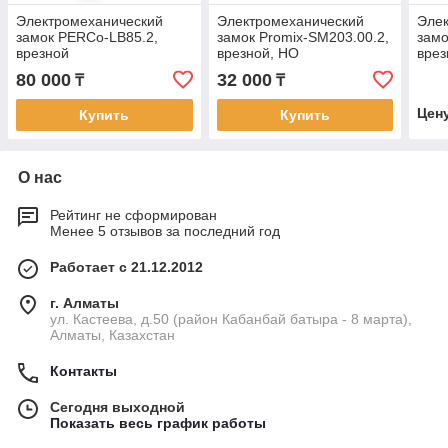
Электромеханический
Электромеханический
Эле
замок PERCo-LB85.2,
замок Promix-SM203.00.2,
замо
врезной
врезной, НО
врез
80 000
32 000
₸
₸
Цен
Купить
Купить
О нас
Рейтинг не сформирован
Менее 5 отзывов за последний год
Работает с 21.12.2012
г. Алматы
ул. Кастеева, д.50 (район Кабанбай батыра - 8 марта),
Алматы, Казахстан
Контакты
Сегодня выходной
Показать весь график работы