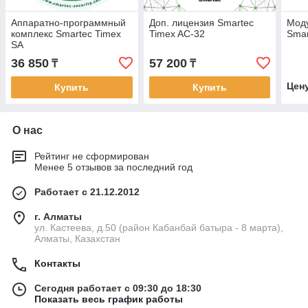
Аппаратно-программный
Доп. лицензия Smartec
Моду
комплекс Smartec Timex
Timex AC-32
Smar
SA
36 850
57 200
₸
₸
Цен
Купить
Купить
О нас
Рейтинг не сформирован
Менее 5 отзывов за последний год
Работает с 21.12.2012
г. Алматы
ул. Кастеева, д.50 (район Кабанбай батыра - 8 марта),
Алматы, Казахстан
Контакты
Сегодня работает с 09:30 до 18:30
Показать весь график работы