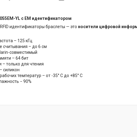
055EM-YL с EM идентификатором
RFID идентификаторы браслеты — это
носители цифровой информ
стота – 125 кГц
е считывания – до 6 см
arin-совместимый
амяти – 64 бит
и – только для чтения
– силикон
абочих температур – от -35° С до +85° С
лажность − 90%