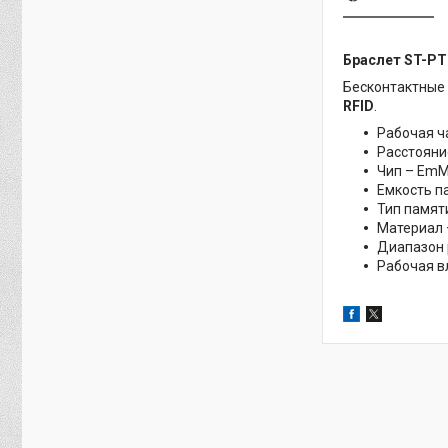
Браслет ST-PT
Бесконтактные 
RFID
.
Рабочая ча
Расстояни
Чип – EmM
Емкость п
Тип памят
Материал 
Диапазон р
Рабочая в