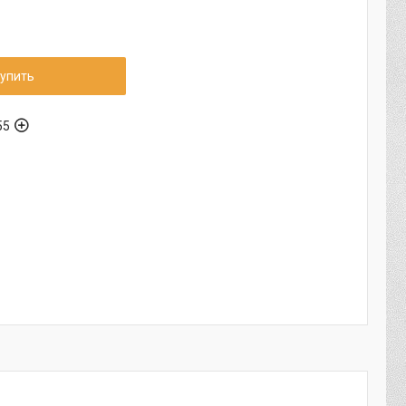
упить
55