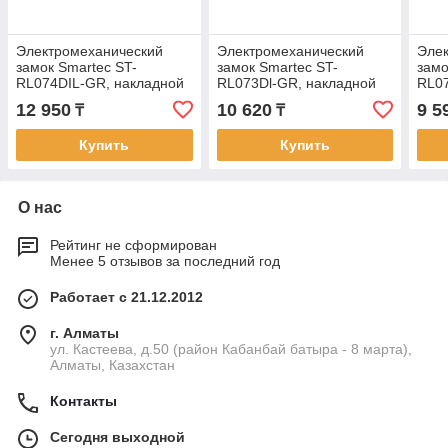
Электромеханический
Электромеханический
Эле
замок Smartec ST-
замок Smartec ST-
замо
RL074DIL-GR, накладной
RL073Dl-GR, накладной
RL0
12 950
10 620
9 5
₸
₸
Купить
Купить
О нас
Рейтинг не сформирован
Менее 5 отзывов за последний год
Работает с 21.12.2012
г. Алматы
ул. Кастеева, д.50 (район Кабанбай батыра - 8 марта),
Алматы, Казахстан
Контакты
Сегодня выходной