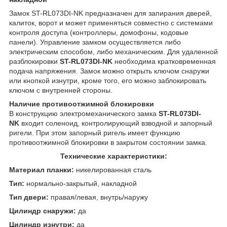
Замок ST-RL073DI-NK предназначен для запирания дверей,
калиток, ворот и может применяться совместно с системами
контроля доступа (контроллеры, домофоны, кодовые
панели). Управление замком осуществляется либо
электрическим способом, либо механическим. Для удаленной
разблокировки
ST-RL073DI-NK
необходима кратковременная
подача напряжения. Замок можно открыть ключом снаружи
или кнопкой изнутри, кроме того, его можно заблокировать
ключом с внутренней стороны.
Наличие противоотжимной блокировки
В конструкцию электромеханического замка
ST-RL073DI-
NK
входит соленоид, контролирующий взводной и запорный
ригели. При этом запорный ригель имеет функцию
противоотжимной блокировки в закрытом состоянии замка.
Технические характеристики:
Материал планки:
никелированная сталь
Тип:
нормально-закрытый, накладной
Тип двери:
правая/левая, внутрь/наружу
Цилиндр снаружи:
да
Цилиндр изнутри:
да