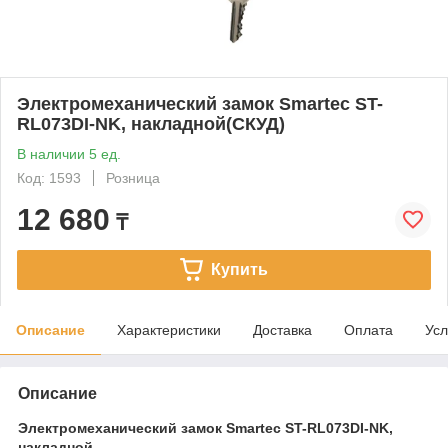
Электромеханический замок Smartec ST-
RL073DI-NK, накладной(СКУД)
В наличии 5 ед.
Код: 1593
Розница
12 680
₸
Купить
Описание
Характеристики
Доставка
Оплата
Усл
Описание
Электромеханический замок Smartec ST-RL073DI-NK,
накладной