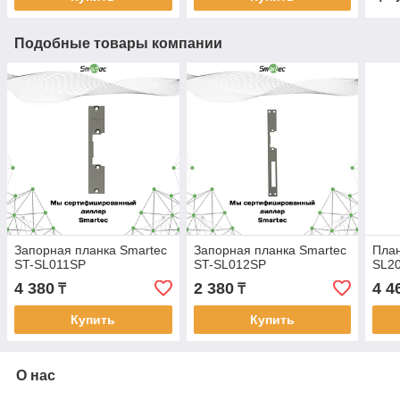
Подобные товары компании
Запорная планка Smartec
Запорная планка Smartec
План
ST-SL011SP
ST-SL012SP
SL20
4 380
2 380
4 4
₸
₸
Купить
Купить
О нас