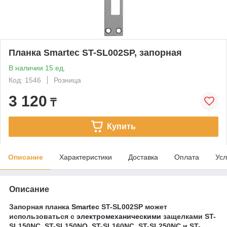
Планка Smartec ST-SL002SP, запорная
В наличии 15 ед.
Код: 1546
Розница
3 120
₸
Купить
Описание
Характеристики
Доставка
Оплата
Усл
Описание
Запорная планка
Smartec
ST-SL002SP может
использоваться с
электромеханическими
защелками ST-
SL150NC, ST-SL150NO, ST-SL160NC, ST-SL250NC и ST-