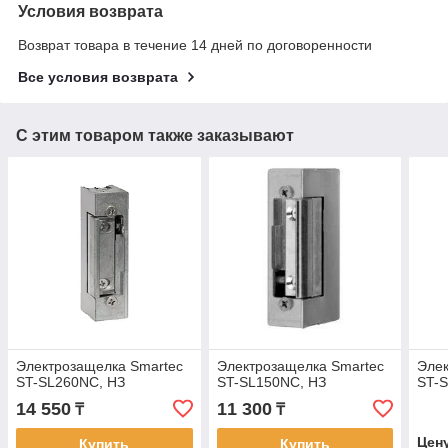
Условия возврата
Возврат товара в течение 14 дней по договоренности
Все условия возврата
С этим товаром также заказывают
Электрозащелка Smartec
Электрозащелка Smartec
Элек
ST-SL260NC, НЗ
ST-SL150NC, НЗ
ST-
14 550
11 300
₸
₸
Цен
Купить
Купить