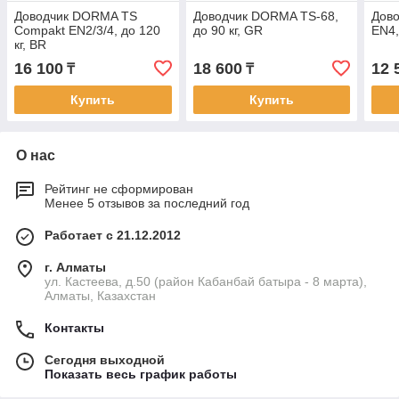
Доводчик DORMA TS
Доводчик DORMA TS-68,
Дов
Compakt EN2/3/4, до 120
до 90 кг, GR
EN4,
кг, BR
16 100
18 600
12 
₸
₸
Купить
Купить
О нас
Рейтинг не сформирован
Менее 5 отзывов за последний год
Работает с 21.12.2012
г. Алматы
ул. Кастеева, д.50 (район Кабанбай батыра - 8 марта),
Алматы, Казахстан
Контакты
Сегодня выходной
Показать весь график работы