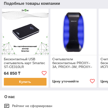
Подобные товары компании
Бесконтактный USB
Считыватели
Счи
считыватель карт Smartec
бесконтактные PROXY–
бес
ST-CE310LR
3A, PROXY–3M, PROXY–
ИСП
3MA
PRO
64 850
₸
Цену уточняйте
Цен
Купить
О нас
Рейтинг не сформирован