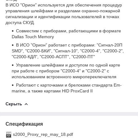
В ИСО "Орион" используется для обеспечения процедур
управления шлейфами и разделами охранно-пожарной
сигнализации и идентификации пользователей в точках
доступа СКУД.
Совместим с приборами, работающими в формате
Dallas Touch Memory
В ИСО "Орион" работает с приборами: "Сигнал-20П
SMD", "С2000-БКИ", "Сигнал-10", "С2000-4", "С2000-2",
"С2000-КДЛ", "С2000-АСПТ", "С2000-ПТ"
Управление шлейфами и доступом по одной карте
при работе с прибором "С2000-4" и "С2000-2" с
использованием встроенного микропереключателя
Работают с карточками и брелоками стандарта Em-
marine, а также картами HID ProxCard II
Скрыть
Спецификация
s2000_Proxy_rep_may_18.pdf