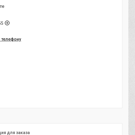
те
55
о телефону
ия для заказа