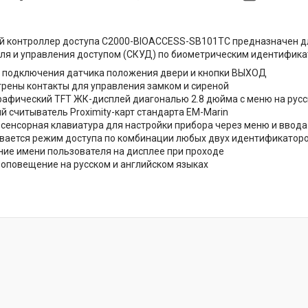
 контроллер доступа С2000-BIOACCESS-SB101TC предназначен дл
ля и управления доступом (СКУД) по биометрическим идентификат
 подключения датчика положения двери и кнопки ВЫХОД
рены контакты для управления замком и сиреной
рафический TFT ЖК-дисплей диагональю 2.8 дюйма с меню на русс
й считыватель Proximity-карт стандарта EM-Marin
сенсорная клавиатура для настройки прибора через меню и ввода
ается режим доступа по комбинации любых двух идентификаторов:
ие имени пользователя на дисплее при проходе
 оповещение на русском и английском языках