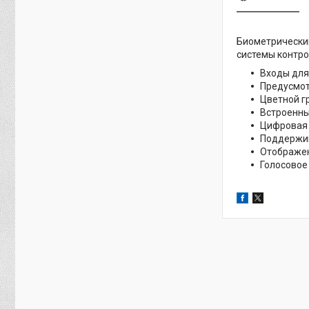
Биометрический
системы контро
Входы для
Предусмот
Цветной г
Встроенны
Цифровая 
Поддержив
Отображен
Голосовое