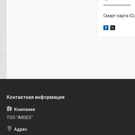
Смарт-карта iCL
ТОО "ARDES"