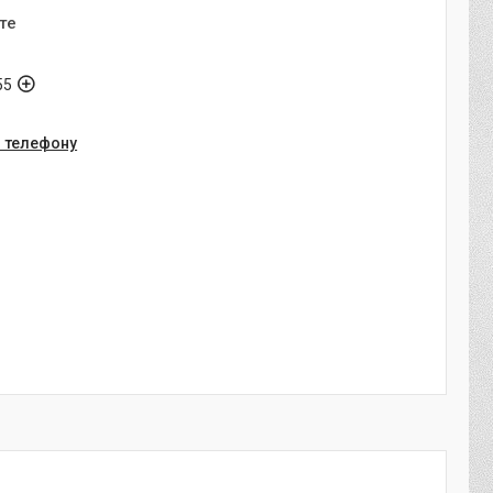
те
55
о телефону