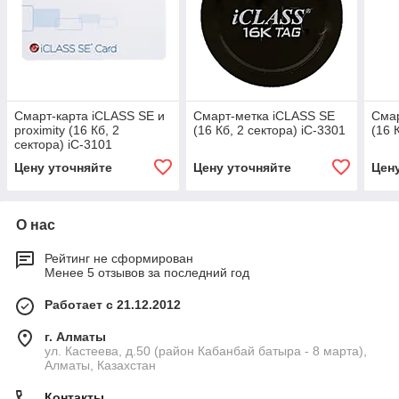
Смарт-карта iCLASS SE и
Смарт-метка iCLASS SE
Смар
proximity (16 Кб, 2
(16 Кб, 2 сектора) iC-3301
(16 
сектора) iC-3101
Цену уточняйте
Цену уточняйте
Цен
О нас
Рейтинг не сформирован
Менее 5 отзывов за последний год
Работает с 21.12.2012
г. Алматы
ул. Кастеева, д.50 (район Кабанбай батыра - 8 марта),
Алматы, Казахстан
Контакты