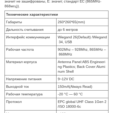
значит не зашифрованы, Е: значит, стандарт ЕС (865MHz-
868мгц)).
Технические характеристики
Габариты
260*260*65(mm)
Дальность считывания
до 6 метров
Интерфейс коммуникации
Wiegand 26(Default) /Wiegand
34, USB
Рабочая частота
902Mhz – 928Mhz, 865MHz –
868MHz
Материал корпуса
Antenna Panel:ABS Engineeri
ng Plastics; Back Cover:Alumi
num Shell
Напряжение питания
9~12V DC
Выходной ток
150mA(Always Read)
Рабочая температура
-20 °C — 60 °C
Протокол
EPC global UHF Class 1Gen 2
/ISO 18000-6c