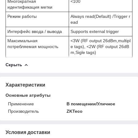
Многократная
<100
идентификация метки
Режим работы
Always read(Default) /Trigger r
ead
Интерфейс ввода / вывода
Supports external trigger
Максимальная
<3W (RF output 26dBm,multipl
потребляемая мощность
e tags), <2W (RF output 26dB
m,Sigle tags)
Скрыть
Характеристики
Основные атрибуты
Применение
В помещении/Уличное
Производитель
ZKTeco
Условия доставки