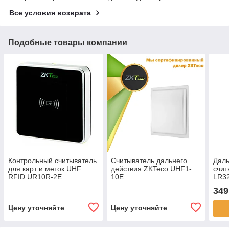
Все условия возврата
Подобные товары компании
Контрольный считыватель
Считыватель дальнего
Дал
для карт и меток UHF
действия ZKTeco UHF1-
счит
RFID UR10R-2E
10E
LR32
349
Цену уточняйте
Цену уточняйте