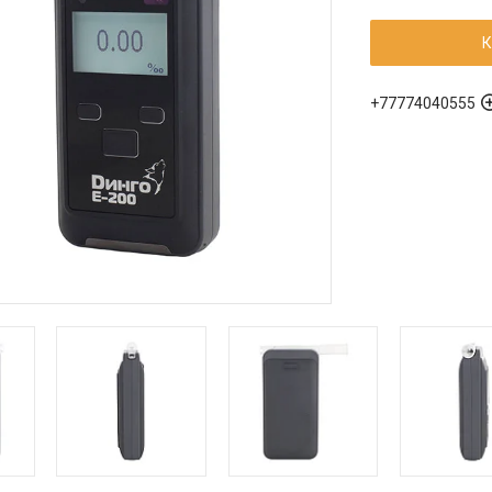
К
+77774040555