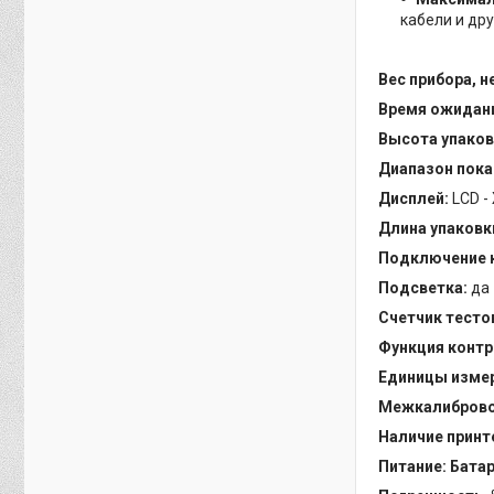
кабели и др
Вес прибора, не
Время ожидани
Высота упаков
Диапазон пока
Дисплей:
LCD 
Длина упаковк
Подключение к
Подсветка:
да
Счетчик тесто
Функция контр
Единицы измер
Межкалибровоч
Наличие принт
Питание: Батар