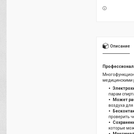
Описание
Профессиональ
Многофункцион
медицинскими 
Электрох
парам спирт
Может ра
воздуха для
Бесконтак
проверить ч
Сохранени
которые мож
Максимал