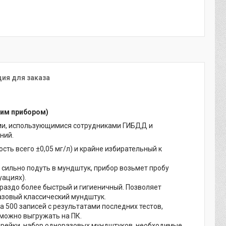
ия для заказа
ким прибором)
ми, использующимися сотрудниками ГИБДД и
ний.
сть всего ±0,05 мг/л) и крайне избирательный к
 сильно подуть в мундштук, прибор возьмет пробу
уациях).
раздо более быстрый и гигиеничный. Позволяет
разовый классический мундштук.
 500 записей с результатами последних тестов,
можно выгружать на ПК.
тарейки, набор одноразовых мундштуков, необходимые