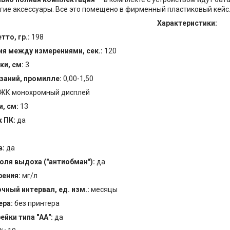
угие аксессуары. Все это помещено в фирменный пластиковый кейс
Характеристики:
тто, гр.:
198
я между измерениями, сек.:
120
ки, см:
3
заний, промилле:
0,00-1,50
- ЖК монохромный дисплей
и, см:
13
 ПК:
да
в:
да
оля выдоха ("антиобман"):
да
ения:
мг/л
ный интервал, ед. изм.:
месяцы
ера:
без принтера
ейки типа "АА":
да