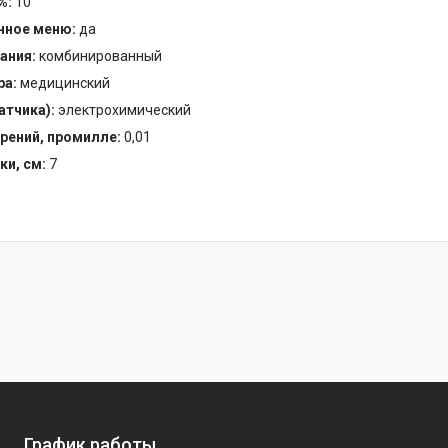
%:
10
нное меню:
да
ания:
комбинированный
ра:
медицинский
атчика):
электрохимический
рений, промилле:
0,01
ки, см:
7
График работы