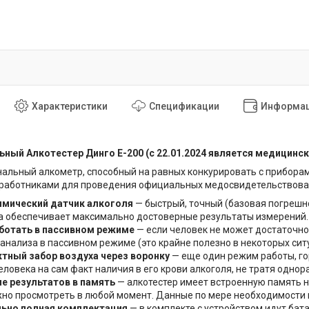
Характеристики
Спецификации
Информац
ный Алкотестер Динго Е-200 (с 22.01.2024 является медицинс
альный алкометр, способный на равных конкурировать с прибора
работниками для проведения официальных медосвидетельствова
имический датчик алкоголя
— быстрый, точный (базовая погрешно
а обеспечивает максимально достоверные результаты измерений.
ботать в пассивном режиме
— если человек не может достаточно
 анализа в пассивном режиме (это крайне полезно в некоторых сит
тный забор воздуха через воронку
— еще один режим работы, го
еловека на сам факт наличия в его крови алкоголя, не тратя одно
е результатов в память
— алкотестер имеет встроенную память на
но просмотреть в любой момент. Данные по мере необходимости 
ьно полная комплектация
— в комплекте с устройством идут ба