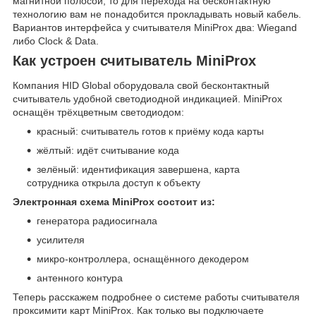
магнитной полосой, то для перехода на бесконтактную
технологию вам не понадобится прокладывать новый кабель.
Вариантов интерфейса у считывателя MiniProx два: Wiеgand
либо Сlock & Dаta.
Как устроен считыватель MiniProx
Компания HID Global оборудовала свой бесконтактный
считыватель удобной светодиодной индикацией. MiniProx
оснащён трёхцветным светодиодом:
красный: считыватель готов к приёму кода карты
жёлтый: идёт считывание кода
зелёный: идентификация завершена, карта
сотрудника открыла доступ к объекту
Электронная схема MiniProx состоит из:
генератора радиосигнала
усилителя
микро-контроллера, оснащённого декодером
антенного контура
Теперь расскажем подробнее о системе работы считывателя
проксимити карт MiniProx. Как только вы подключаете