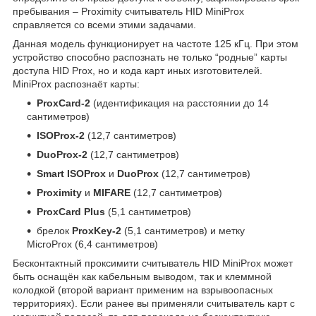
пребывания – Proximity считыватель HID MiniProx
справляется со всеми этими задачами.
Данная модель функционирует на частоте 125 кГц. При этом
устройство способно распознать не только “родные” карты
доступа HID Prox, но и кода карт иных изготовителей.
MiniProx распознаёт карты:
ProxCard-2
(идентификация на расстоянии до 14
сантиметров)
ISOProx-2
(12,7 сантиметров)
DuoProx-2
(12,7 сантиметров)
Smart ISOProx
и
DuoProx
(12,7 сантиметров)
Proximity
и
MIFARE
(12,7 сантиметров)
ProxCard Plus
(5,1 сантиметров)
брелок
ProxKey-2
(5,1 сантиметров) и метку
MicroProx (6,4 сантиметров)
Бесконтактный проксимити считыватель HID MiniProx может
быть оснащён как кабельным выводом, так и клеммной
колодкой (второй вариант применим на взрывоопасных
территориях). Если ранее вы применяли считыватель карт с