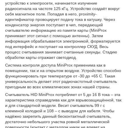
устройство к электросети, начинается излучение
радиосигнала на частоте 125 кГц. Устройство создаёт вокруг
себя магнитное поле. Попадая в него, proximity-
идентификатор провоцирует подачу тока в катушку. Через
конденсатор энергия поступает в чип, передающий
считывателю информацию из памяти карты (MiniProx
принимает этот сигнал с помощью антенны). Затем
информация обрабатывается электроникой, форматируется
под интерфейс и поступает на контроллер СКУД. Весь
процесс считывания занимает считанные секунды. Стадию
обработки карты отражает светодиод.
Система контроля доступа MiniProx применима как в
помещении, так и на открытом воздухе. Устройство способно
функционировать при температуре от -30 до +65 С. Такая
универсальность делает этот радиочастотный считыватель
пригодным во всех климатических зонах нашей страны.
Считыватель HID MiniProx потребляет от 5 до 16 В тока – эта
характеристика справедлива как для взрывозащищённой, так
и для стандартной модели. Весит считыватель 99 г с
клеммной колодкой и 108 – с выводом для кабеля. Чтобы
надёжно закрепить данный бесконтактный считыватель,
достаточно небольшого участка ровной металлической
поверхности (контакт с металлом никак не влияет на