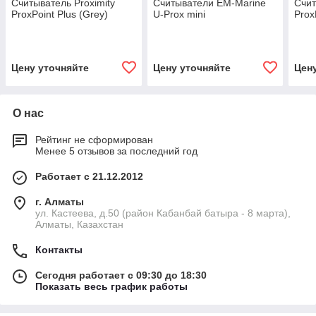
Считыватель Proximity
Считыватели EM-Marine
Счит
ProxPoint Plus (Grey)
U-Prox mini
Prox
Цену уточняйте
Цену уточняйте
Цен
О нас
Рейтинг не сформирован
Менее 5 отзывов за последний год
Работает с 21.12.2012
г. Алматы
ул. Кастеева, д.50 (район Кабанбай батыра - 8 марта),
Алматы, Казахстан
Контакты
Сегодня работает с 09:30 до 18:30
Показать весь график работы