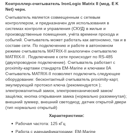
Контроллер-считыватель IronLogic Matrix II (мод. E K
Net) черн.
Считыватель является совмещенным с сетевым
контроллером, и предназначен для использования в
системах контроля и управления (СКУД) в жилые и
производственные помещения, учёта времени прохода и
событий. Считыватель может работать как автономно, так и в
составе сети. По подключению и работе в автономном
режиме считыватель MATRIX-II аналогичен считывателю
MATRIX-II . Подключение к сети происходит по RS-485
(двухпроводное подключение). Считыватель работает с
proximity-картами стандарта EM-Marine и ключами 0А
Считыватель MATRIX-II позволяет подключить следующее
оборудование: бесконтактный считыватель proximity-карт,
эмулирующий протокол ключа (рекомендуется );
электромагнитный замок, электромеханический замок/
защёлка; кнопка открывания замка (нормально разомкнутая);
внешний зуммер, внешний светодиод; датчик открытой двери
(тип нормально открытый)
Характеристики:
Рабочая частота: 125 кГц
Работа с идендификаторами: EM-Marine