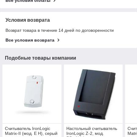
Все условия оплаты
Условия возврата
Возврат товара в течение 14 дней по договоренности
Все условия возврата
Подобные товары компании
Считыватель IronLogic
Настольный считыватель
Счит
Matrix-II (мод. E H), серый
IronLogic Z-2, мод.
Matr