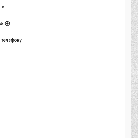
те
55
о телефону