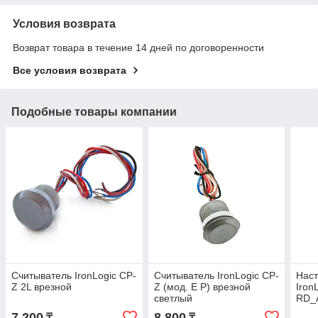
Условия возврата
Возврат товара в течение 14 дней по договоренности
Все условия возврата
Подобные товары компании
Считыватель IronLogic CP-
Считыватель IronLogic CP-
Наст
Z 2L врезной
Z (мод. E P) врезной
Iron
светлый
RD_
"Кла
7 200
8 800
₸
₸