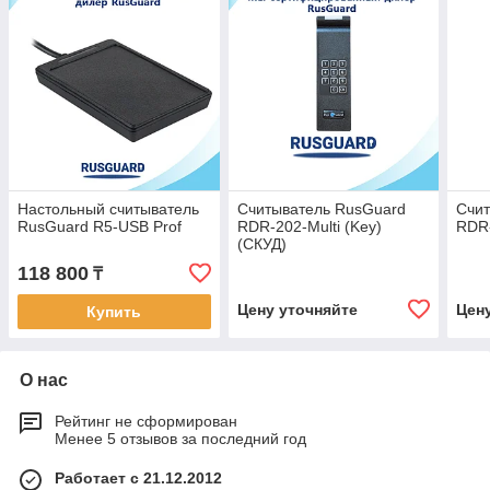
Настольный считыватель
Считыватель RusGuard
Счит
RusGuard R5-USB Prof
RDR-202-Multi (Key)
RDR
(СКУД)
118 800
₸
Цену уточняйте
Цен
Купить
О нас
Рейтинг не сформирован
Менее 5 отзывов за последний год
Работает с 21.12.2012