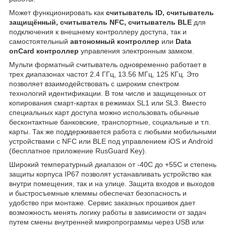
Может функционировать как
считыватель ID, считыватель
защищённый, считыватель NFC, считыватель BLE
для
подключения к внешнему контроллеру доступа, так и
самостоятельный
автономный контроллер
или
Data
onCard контроллер
управления электронным замком.
Мульти форматный считыватель одновременно работает в
трех диапазонах частот 2.4 ГГц, 13.56 МГц, 125 КГц. Это
позволяет взаимодействовать с широким спектром
технологий идентификации. В том числе и защищенных от
копирования смарт-картах в режимах SL1 или SL3. Вместо
специальных карт доступа можно использовать обычные
бесконтактные банковские, транспортные, социальные и т.п.
карты. Так же поддерживается работа с любыми мобильными
устройствами с NFC или BLE под управлением iOS и Android
(бесплатное приложение RusGuard Key).
Широкий температурный диапазон от -40С до +55C и степень
защиты корпуса IP67 позволят устанавливать устройство как
внутри помещения, так и на улице. Защита входов и выходов
и быстросъемные клеммы обеспечат безопасность и
удобство при монтаже. Сервис заказных прошивок дает
возможность менять логику работы в зависимости от задач
путем смены внутренней микропрограммы через USB или