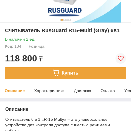
Считыватель RusGuard R15-Multi (Gray) 6в1
В наличии 2 ед.
Код: 134
Розница
118 800
₸
Купить
Описание
Характеристики
Доставка
Оплата
Усл
Описание
Считыватель 6 в 1 «R-15 Multy» – это универсальное
устройство для контроля доступа c шестью режимами
работы.