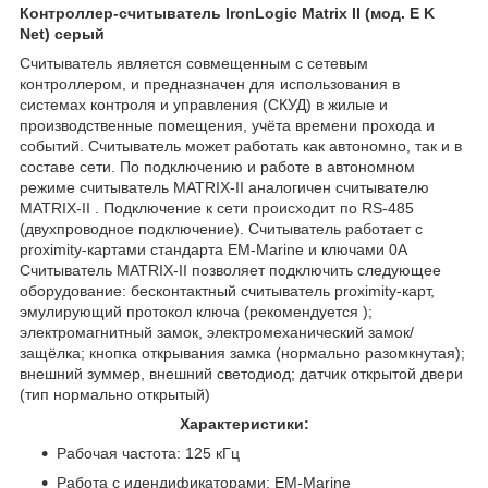
Контроллер-считыватель IronLogic Matrix II (мод. E K
Net) серый
Считыватель является совмещенным с сетевым
контроллером, и предназначен для использования в
системах контроля и управления (СКУД) в жилые и
производственные помещения, учёта времени прохода и
событий. Считыватель может работать как автономно, так и в
составе сети. По подключению и работе в автономном
режиме считыватель MATRIX-II аналогичен считывателю
MATRIX-II . Подключение к сети происходит по RS-485
(двухпроводное подключение). Считыватель работает с
proximity-картами стандарта EM-Marine и ключами 0А
Считыватель MATRIX-II позволяет подключить следующее
оборудование: бесконтактный считыватель proximity-карт,
эмулирующий протокол ключа (рекомендуется );
электромагнитный замок, электромеханический замок/
защёлка; кнопка открывания замка (нормально разомкнутая);
внешний зуммер, внешний светодиод; датчик открытой двери
(тип нормально открытый)
Характеристики:
Рабочая частота: 125 кГц
Работа с идендификаторами: EM-Marine