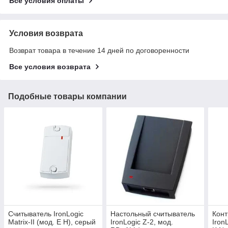
Все условия оплаты
Условия возврата
Возврат товара в течение 14 дней по договоренности
Все условия возврата
Подобные товары компании
Считыватель IronLogic
Настольный считыватель
Конт
Matrix-II (мод. E H), серый
IronLogic Z-2, мод.
IronL