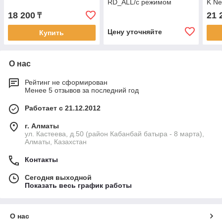
RD_ALL/с режимом
K Ne
"Клавиатура"
18 200
21 
₸
Цену уточняйте
Купить
О нас
Рейтинг не сформирован
Менее 5 отзывов за последний год
Работает с 21.12.2012
г. Алматы
ул. Кастеева, д.50 (район Кабанбай батыра - 8 марта),
Алматы, Казахстан
Контакты
Сегодня выходной
Показать весь график работы
О нас