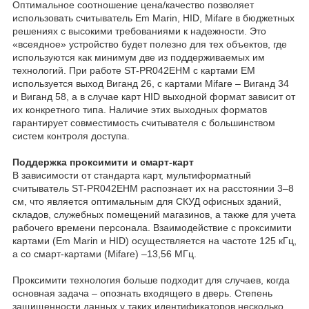
Оптимальное соотношение цена/качество позволяет
использовать считыватель Em Marin, HID, Mifare в бюджетных
решениях с высокими требованиями к надежности. Это
«всеядное» устройство будет полезно для тех объектов, где
используются как минимум две из поддерживаемых им
технологий. При работе ST-PR042EHM с картами EM
используется выход Виганд 26, с картами Mifare – Виганд 34
и Виганд 58, а в случае карт HID выходной формат зависит от
их конкретного типа. Наличие этих выходных форматов
гарантирует совместимость считывателя с большинством
систем контроля доступа.
Поддержка проксимити и смарт-карт
В зависимости от стандарта карт, мультиформатный
считыватель ST-PR042EHM распознает их на расстоянии 3–8
см, что является оптимальным для СКУД офисных зданий,
складов, служебных помещений магазинов, а также для учета
рабочего времени персонала. Взаимодействие с проксимити
картами (Em Marin и HID) осуществляется на частоте 125 кГц,
а со смарт-картами (Mifare) –13,56 МГц.
Проксимити технология больше подходит для случаев, когда
основная задача – опознать входящего в дверь. Степень
защищенности данных у таких идентификаторов несколько