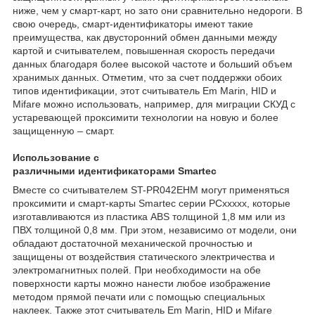
ниже, чем у смарт-карт, но зато они сравнительно недороги. В
свою очередь, смарт-идентификаторы имеют такие
преимущества, как двусторонний обмен данными между
картой и считывателем, повышенная скорость передачи
данных благодаря более высокой частоте и больший объем
хранимых данных. Отметим, что за счет поддержки обоих
типов идентификации, этот считыватель Em Marin, HID и
Mifare можно использовать, например, для миграции СКУД с
устаревающей проксимити технологии на новую и более
защищенную – смарт.
Использование с
различными идентификаторами Smartec
Вместе со считывателем ST-PR042EHM могут применяться
проксимити и смарт-карты Smartec серии PCxxxxx, которые
изготавливаются из пластика ABS толщиной 1,8 мм или из
ПВХ толщиной 0,8 мм. При этом, независимо от модели, они
обладают достаточной механической прочностью и
защищены от воздействия статического электричества и
электромагнитных полей. При необходимости на обе
поверхности карты можно нанести любое изображение
методом прямой печати или с помощью специальных
наклеек. Также этот считыватель Em Marin, HID и Mifare