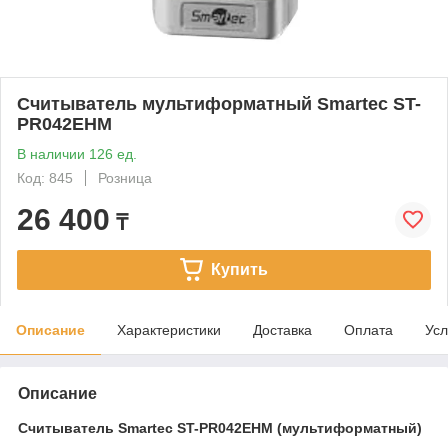
Считыватель мультиформатный Smartec ST-
PR042EHM
В наличии 126 ед.
Код: 845
Розница
26 400
₸
Купить
Описание
Характеристики
Доставка
Оплата
Усл
Описание
Считыватель Smartec ST-PR042EHM (мультиформатный)