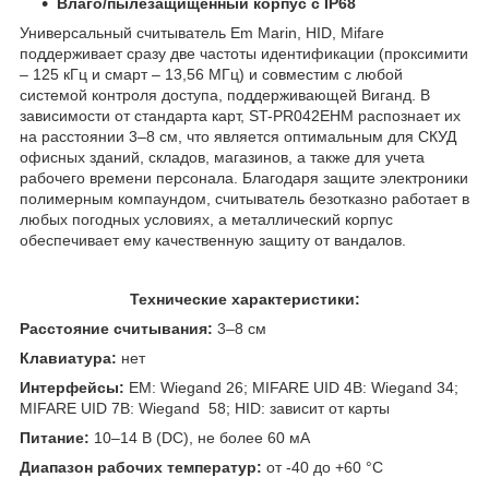
Влаго/пылезащищенный корпус c IP68
Универсальный считыватель Em Marin, HID, Mifare
поддерживает сразу две частоты идентификации (проксимити
– 125 кГц и смарт – 13,56 МГц) и совместим с любой
системой контроля доступа, поддерживающей Виганд. В
зависимости от стандарта карт, ST-PR042EHM распознает их
на расстоянии 3–8 см, что является оптимальным для СКУД
офисных зданий, складов, магазинов, а также для учета
рабочего времени персонала. Благодаря защите электроники
полимерным компаундом, считыватель безотказно работает в
любых погодных условиях, а металлический корпус
обеспечивает ему качественную защиту от вандалов.
Технические характеристики:
Расстояние считывания:
3–8 см
Клавиатура:
нет
Интерфейсы:
EM: Wiegand 26; MIFARE UID 4B: Wiegand 34;
MIFARE UID 7B: Wiegand 58; HID: зависит от карты
Питание:
10–14 В (DC), не более 60 мА
Диапазон рабочих температур:
от -40 до +60 °С