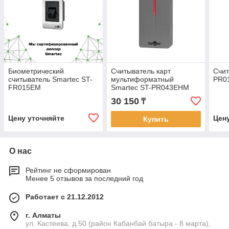
Биометрический
Считыватель карт
Счит
считыватель Smartec ST-
мультиформатный
PR0
FR015EM
Smartec ST-PR043EHM
30 150
₸
Цену уточняйте
Цен
Купить
О нас
Рейтинг не сформирован
Менее 5 отзывов за последний год
Работает с 21.12.2012
г. Алматы
ул. Кастеева, д.50 (район Кабанбай батыра - 8 марта),