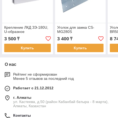
Крепление ЛКД ЗЭ-180U,
Уголок для замка CS-
Угол
U-образное
MG280S
BR5
3 500
3 400
8 7
₸
₸
Купить
Купить
О нас
Рейтинг не сформирован
Менее 5 отзывов за последний год
Работает с 21.12.2012
г. Алматы
ул. Кастеева, д.50 (район Кабанбай батыра - 8 марта),
Алматы, Казахстан
Контакты