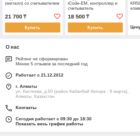
(металл) со считывателем
iCode-EM, контроллер и
KR50
считыватель
клав
21 700
18 500
₸
₸
Цен
Купить
Купить
О нас
Рейтинг не сформирован
Менее 5 отзывов за последний год
Работает с 21.12.2012
г. Алматы
ул. Кастеева, д.50 (район Кабанбай батыра - 8 марта),
Алматы, Казахстан
Контакты
Сегодня работает с 09:30 до 18:30
Показать весь график работы