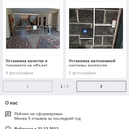
Университет)
Алматы
Установка калитки и
Установка автономной
турникета на объект
системы контроля
Бетонный завод Женис
управления доступом и
4 фотографии
5 фотографии
города Алматы
учёта рабочего времени в
компании FORES город
Алматы
1
/ 3
О нас
Рейтинг не сформирован
Менее 5 отзывов за последний год
Работает с 21.12.2012