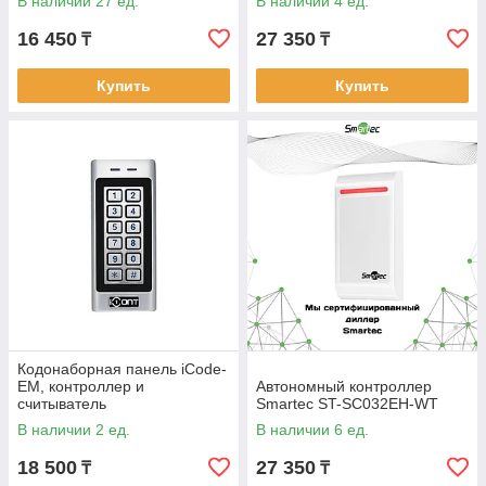
В наличии 27 ед.
В наличии 4 ед.
16 450
27 350
₸
₸
Купить
Купить
Кодонаборная панель iCode-
EM, контроллер и
Автономный контроллер
считыватель
Smartec ST-SC032EH-WT
В наличии 2 ед.
В наличии 6 ед.
18 500
27 350
₸
₸