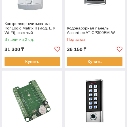
Контроллер-считыватель
IronLogic Matrix II (мод. E K
Кодонаборная панель
Wi-Fi), светлый
Accordtec AT-CP300EM-W
В наличии 2 ед.
Под заказ
31 300
36 150
₸
₸
Купить
Купить